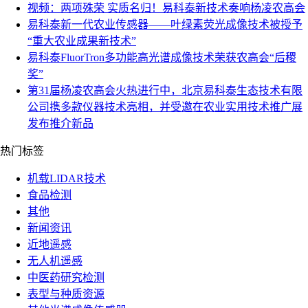
视频：两项殊荣 实质名归！易科泰新技术奏响杨凌农高会
易科泰新一代农业传感器——叶绿素荧光成像技术被授予
“重大农业成果新技术”
易科泰FluorTron多功能高光谱成像技术荣获农高会“后稷
奖”
第31届杨凌农高会火热进行中，北京易科泰生态技术有限
公司携多款仪器技术亮相，并受邀在农业实用技术推广展
发布推介新品
热门标签
机载LIDAR技术
食品检测
其他
新闻资讯
近地遥感
无人机遥感
中医药研究检测
表型与种质资源