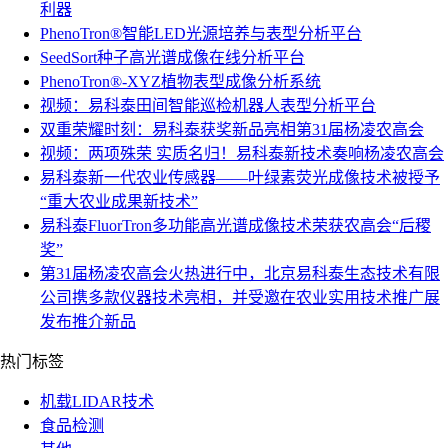
利器
PhenoTron®智能LED光源培养与表型分析平台
SeedSort种子高光谱成像在线分析平台
PhenoTron®-XYZ植物表型成像分析系统
视频：易科泰田间智能巡检机器人表型分析平台
双重荣耀时刻：易科泰获奖新品亮相第31届杨凌农高会
视频：两项殊荣 实质名归！易科泰新技术奏响杨凌农高会
易科泰新一代农业传感器——叶绿素荧光成像技术被授予
“重大农业成果新技术”
易科泰FluorTron多功能高光谱成像技术荣获农高会“后稷
奖”
第31届杨凌农高会火热进行中，北京易科泰生态技术有限
公司携多款仪器技术亮相，并受邀在农业实用技术推广展
发布推介新品
热门标签
机载LIDAR技术
食品检测