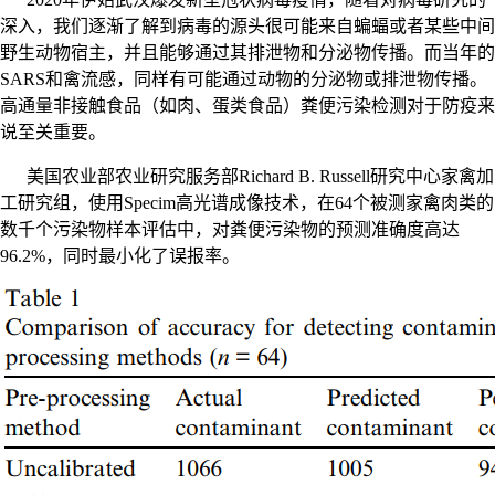
深入，我们逐渐了解到病毒的源头很可能来自蝙蝠或者某些中间
野生动物宿主，并且能够通过其排泄物和分泌物传播。而当年的
SARS
和禽流感，同样有可能通过动物的分泌物或排泄物传播。
高通量非接触食品（如肉、蛋类食品）粪便污染检测对于防疫来
说至关重要。
美国农业部农业研究服
务部Richard B. Russell
研究中心家禽加
工研究组，使用
Specim
高光谱成像技术
，在64
个被测家禽肉类的
数千个污染物样本评估中，对粪便污染物的预测准确度高达
96.2%
，同时最小化了误报率。