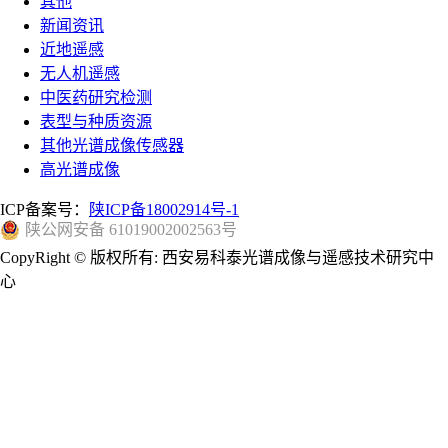
其他
新闻资讯
近地遥感
无人机遥感
中医药研究检测
表型与种质资源
其他光谱成像传感器
高光谱成像
ICP备案号：
陕ICP备18002914号-1
陕公网安备 61019002002563号
CopyRight © 版权所有: 西安易科泰光谱成像与遥感技术研究中
心