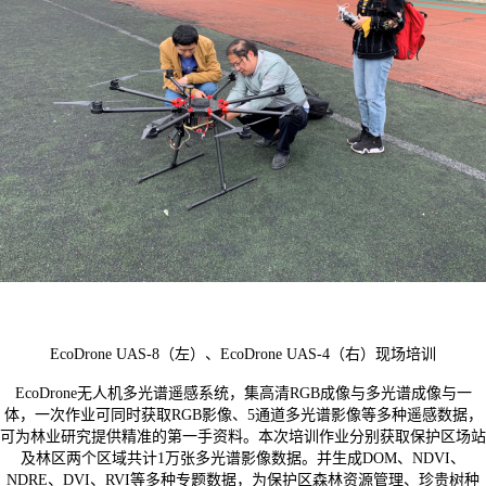
EcoDrone UAS-8（左）、EcoDrone UAS-4（右）现场培训
EcoDrone无人机多光谱遥感系统，集高清RGB成像与多光谱成像与一
体，一次作业可同时获取RGB影像、5通道多光谱影像等多种遥感数据，
可为林业研究提供精准的第一手资料。本次培训作业分别获取保护区场站
及林区两个区域共计1万张多光谱影像数据。并生成DOM、NDVI、
NDRE、DVI、RVI等多种专题数据，为保护区森林资源管理、珍贵树种