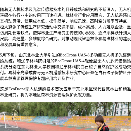
随着无人机
技术
及
光谱传感器技术
的日臻成熟和研究的不断深入，无人机
遥感在各行业
中
的应用正迅速推进。就
林业行业应用
而言，无人机
遥感以
其
机动灵活、使用成本低、操作简单、响应迅速、高时空分辨率等特点
，
极大避免了传统生产研究活动中交通不便、成本高昂、人力难以企及、重
访周期长等缺点，使得林业生产研究由传统的小规模、逐点采样跃升到大
尺度、高通量、多维度综合研究。
对推动现代
智慧
林业和精准林业的建设
和发展具有重要意义
。
5月下旬，由东北林业大学引进的EcoDrone UAS-8多功能无人机多光谱遥
感系统，和辽宁林科院引进的EcoDrone UAS-4轻便型无人机多光谱遥感
系统分别在东北林业大学校园和辽宁林科院白石砬子自然保护区成功交
付。易科泰光谱成像与无人机遥感技术研究中心应邀在白石砬子保护区开
展森林资源管理保护专题应用培训及作业。
这是EcoDrone无人机遥感技术首次应用于东北地区现代智慧林业和精准
林业研究，将为本地区森林资源管理保护贡献力量。