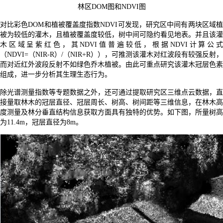
林区DOM图和NDVI图
对比彩色DOM和植被覆盖度指数NDVI可发现，研究区中间有两块区域植
被为较低的灌木，且植被覆盖度较低，树中间可隐约看见地表。并且该灌
木区域呈紫红色，其NDVI值普遍较低，根据NDVI计算公式
（NDVI=（NIR-R）/（NIR+R）），可推测该灌木对红波段有较强反射，
而对近红外波段反射不如绿色乔木植被。由此可重点研究该灌木冠层色素
组成，进一步分析其生理生态行为。
除光谱测量指数等专题数据之外，还可通过提取研究区三维点云数据，直
接量取林木的冠层直径、冠层周长、树高、树间距等三维信息，
在林木高
度测量及林分垂直结构信息获取方面具有独特的优势。
如下图，所量树高
为11.4m，冠层直径为8m。